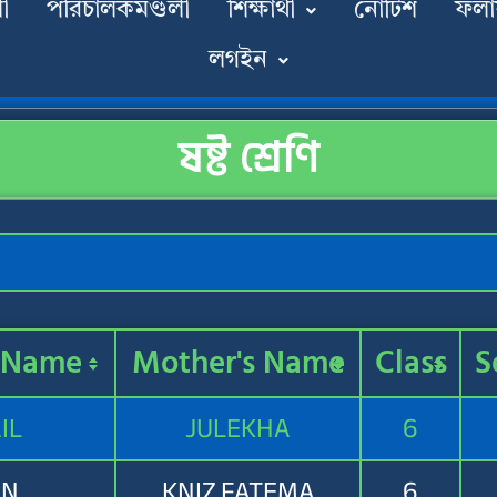
ী
পরিচালকমণ্ডলী
শিক্ষার্থী
নোটিশ
ফল
লগইন
ষষ্ট শ্রেণি
s Name
Mother's Name
Class
S
IL
JULEKHA
6
ON
KNIZ FATEMA
6