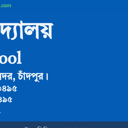
l.com
দ্যালয়
ool
দর, চাঁদপুর।
৩৪৯৫
৪৯৫
ং