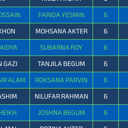
OSSAIN
FARIDA YESMIN
6
AKHON
MOHSANA AKTER
6
AIDYA
SUBARNA ROY
6
 GAZI
TANJILA BEGUM
6
IR ALAM
ROKSANA PARVIN
6
ASHIM
NILUFAR RAHMAN
6
HEIKH
JOSHNA BEGUM
6