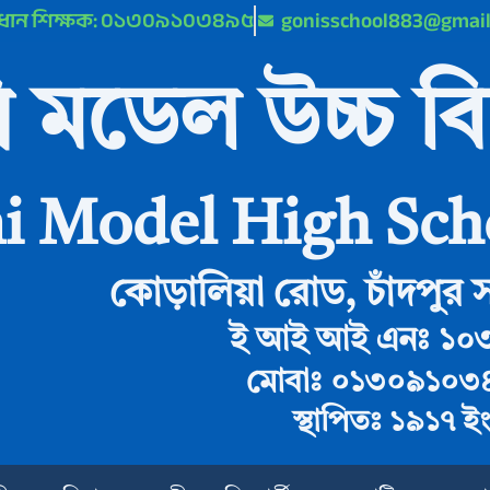
্রধান শিক্ষক: ০১৩০৯১০৩৪৯৫
gonisschool883@gmai
 মডেল উচ্চ বি
i Model High Sch
কোড়ালিয়া রোড, চাঁদপুর স
ই আই আই এনঃ ১০
মোবাঃ ০১৩০৯১০৩
স্থাপিতঃ ১৯১৭ ই