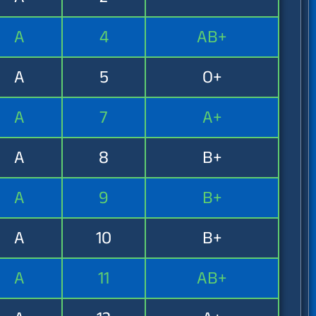
A
4
AB+
A
5
O+
A
7
A+
A
8
B+
A
9
B+
A
10
B+
A
11
AB+