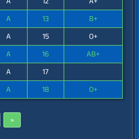
A
12
A+
A
13
B+
A
15
O+
A
16
AB+
A
17
A
18
O+
»