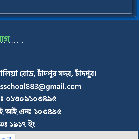
োগ
লিয়া রোড, চাঁদপুর সদর, চাঁদপুর।
isschool883@gmail.com
াঃ ০১৩০৯১০৩৪৯৫
ই আই এনঃ ১০৩৪৯৫
পিতঃ ১৯১৭ ইং