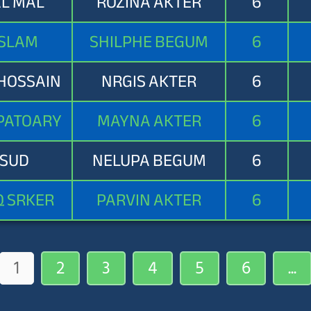
L MAL
ROZINA AKTER
6
ISLAM
SHILPHE BEGUM
6
 HOSSAIN
NRGIS AKTER
6
PATOARY
MAYNA AKTER
6
SUD
NELUPA BEGUM
6
Q SRKER
PARVIN AKTER
6
1
2
3
4
5
6
...