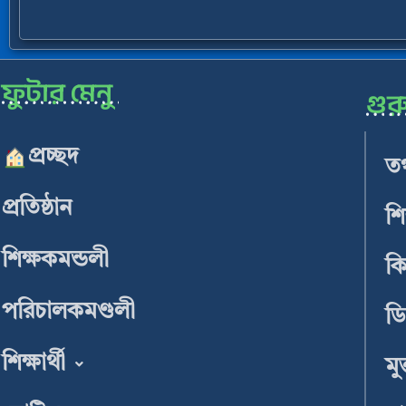
ফুটার মেনু
গুরু
প্রচ্ছদ
তথ
প্রতিষ্ঠান
শি
শিক্ষকমন্ডলী
ক
পরিচালকমণ্ডলী
ডি
শিক্ষার্থী
মু