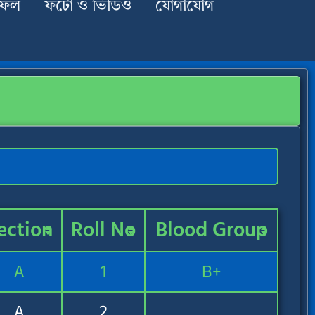
াফল
ফটো ও ভিডিও
যোগাযোগ
ection
Roll No
Blood Group
A
1
B+
A
2