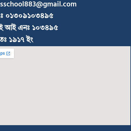
isschool883@gmail.com
াঃ ০১৩০৯১০৩৪৯৫
ই আই এনঃ ১০৩৪৯৫
পিতঃ ১৯১৭ ইং