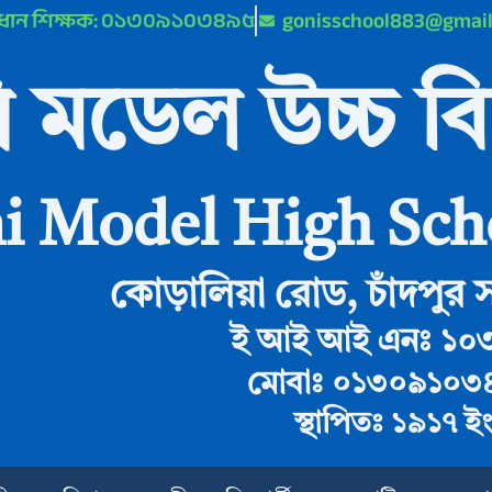
্রধান শিক্ষক: ০১৩০৯১০৩৪৯৫
gonisschool883@gmai
 মডেল উচ্চ বি
i Model High Sch
কোড়ালিয়া রোড, চাঁদপুর স
ই আই আই এনঃ ১০
মোবাঃ ০১৩০৯১০৩
স্থাপিতঃ ১৯১৭ ই