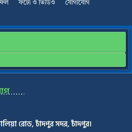
াফল
ফটো ও ভিডিও
যোগাযোগ
োগ
লিয়া রোড, চাঁদপুর সদর, চাঁদপুর।