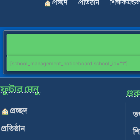
প্রচ্ছদ
প্রতিষ্ঠান
শিক্ষকমন্ডল
[school_management_noticeboard school_id="1"]
ফুটার মেনু
গুরু
প্রচ্ছদ
তথ
প্রতিষ্ঠান
শি