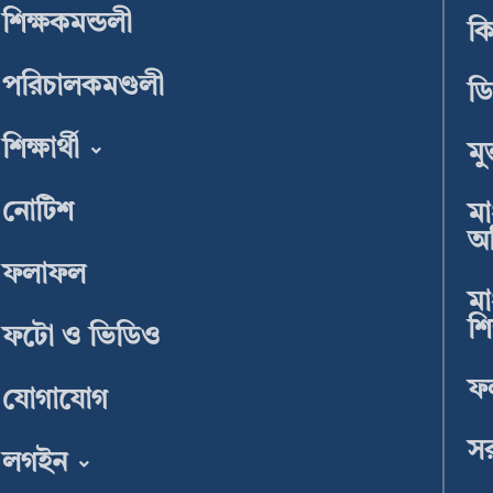
শিক্ষকমন্ডলী
ক
পরিচালকমণ্ডলী
ডি
শিক্ষার্থী
মু
নোটিশ
মা
অধ
ফলাফল
মা
শি
ফটো ও ভিডিও
ফ
যোগাযোগ
সর
লগইন