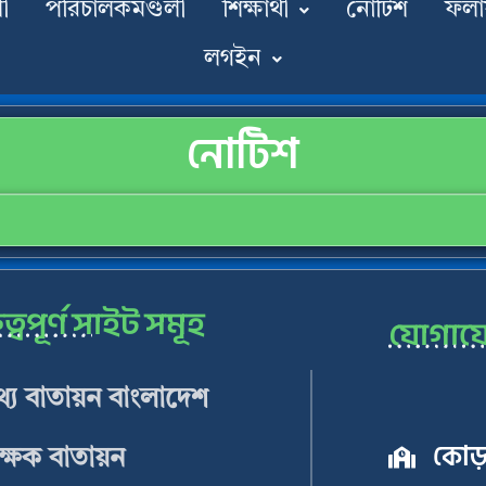
ী
পরিচালকমণ্ডলী
শিক্ষার্থী
নোটিশ
ফল
লগইন
নোটিশ
ত্বপূর্ণ সাইট সমূহ
যোগায
্য বাতায়ন বাংলাদেশ
কোড়া
ক্ষক বাতায়ন