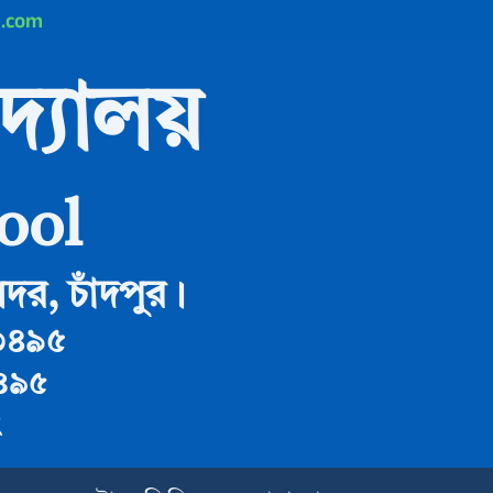
l.com
দ্যালয়
ool
দর, চাঁদপুর।
৩৪৯৫
৪৯৫
ং